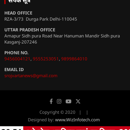
संपर्क सूत्र
HEAD OFFICE
RZA-3/73 Durga Park Delhi-110045
UTTAR PRADESH OFFICE
Amapur Sidh pura Road Near Hanuman Mandir Sidh pura
Kasganj-207246
PHONE NO.
9456004121
,
9555253051
,
9899864010
EMAIL ID
srojvartanews@gmail.com
Copyright © 2020
Designed by:
www.WizInfotech.com