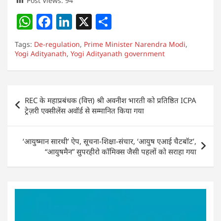
Post Views:
94
W
F
Li
X
S
h
a
n
h
Tags:
De-regulation
,
Prime Minister Narendra Modi
,
at
c
k
ar
Yogi Adityanath
,
Yogi Adityanath government
s
e
e
e
A
b
dI
Post
p
o
n
REC के महाप्रबंधक (वित्त) श्री अवनीश भारती को प्रतिष्ठित ICPA
navigation
ट्रेज़री एक्सीलेंस अवॉर्ड से सम्मानित किया गया
p
o
k
‘आयुष्मान सारथी’ ऐप, सूचना-शिक्षा-संचार, ‘आयुष एआई चैटबॉट’,
“आयुषमैन” सुपरहीरो कॉमिक्स जैसी पहलों को सराहा गया