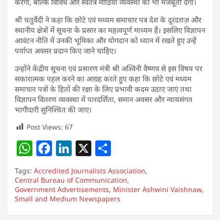
करेगा, बल्कि विविध और स्वतंत्र मीडिया व्यवस्था को भी मजबूती देगा।
श्री चतुर्वेदी ने कहा कि छोटे एवं मध्यम समाचार पत्र देश के दूरदराज़ और
स्थानीय क्षेत्रों में सूचना के प्रसार का महत्वपूर्ण माध्यम हैं। इसलिए विज्ञापन
आवंटन नीति में उनकी भूमिका और योगदान को ध्यान में रखते हुए उन्हें
पर्याप्त अवसर प्रदान किए जाने चाहिए।
उन्होंने केंद्रीय सूचना एवं प्रसारण मंत्री श्री अश्विनी वैष्णव से इस विषय पर
सकारात्मक पहल करने का आग्रह करते हुए कहा कि छोटे एवं मध्यम
समाचार पत्रों के हितों की रक्षा के लिए प्रभावी कदम उठाए जाएं तथा
विज्ञापन वितरण व्यवस्था में पारदर्शिता, समान अवसर और न्यायसंगत
भागीदारी सुनिश्चित की जाए।
Post Views:
67
W
F
Li
X
S
h
a
n
h
Tags:
Accredited Journalists Association
,
at
c
k
ar
Central Bureau of Communication
,
Government Advertisements
s
e
e
,
e
Minister Ashwini Vaishnaw
,
Small and Medium Newspapers
A
b
dI