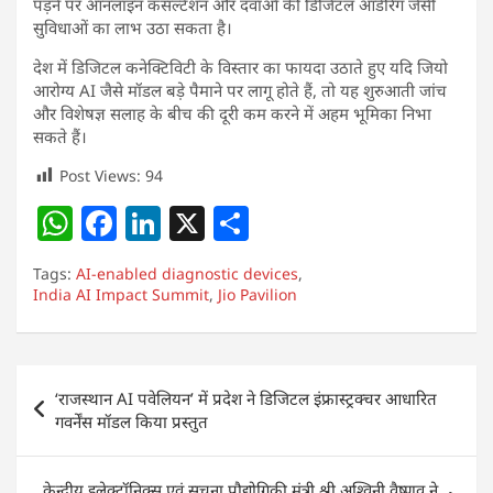
पड़ने पर ऑनलाइन कंसल्टेशन और दवाओं की डिजिटल ऑर्डरिंग जैसी
सुविधाओं का लाभ उठा सकता है।
देश में डिजिटल कनेक्टिविटी के विस्तार का फायदा उठाते हुए यदि जियो
आरोग्य AI जैसे मॉडल बड़े पैमाने पर लागू होते हैं, तो यह शुरुआती जांच
और विशेषज्ञ सलाह के बीच की दूरी कम करने में अहम भूमिका निभा
सकते हैं।
Post Views:
94
W
F
Li
X
S
h
a
n
h
Tags:
AI-enabled diagnostic devices
,
at
c
k
ar
India AI Impact Summit
,
Jio Pavilion
s
e
e
e
A
b
dI
Post
p
o
n
‘राजस्थान AI पवेलियन’ में प्रदेश ने डिजिटल इंफ्रास्ट्रक्चर आधारित
navigation
गवर्नेंस मॉडल किया प्रस्तुत
p
o
k
केन्द्रीय इलेक्ट्रॉनिक्स एवं सूचना प्रौद्योगिकी मंत्री श्री अश्विनी वैष्णव ने