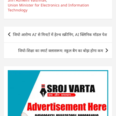
Shri Ashwini Vaishnav
s
e
e
,
e
Union Minister for Electronics and Information
A
b
dI
Technology
p
o
n
p
o
Post
k
जियो आरोग्य AI’ से मिनटों में हेल्थ स्क्रीनिंग, AI क्लिनिक मॉडल पेश
navigation
जियो-शिक्षा का स्मार्ट क्लासरूम: स्कूल बैग का बोझ होगा कम