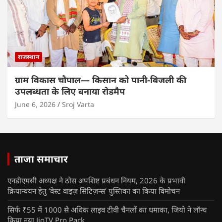
राजस्थान
ग्राम विकास चौपाल— किसान को पानी-बिजली की
उपलब्धता के लिए बनाया रोडमैप
June 6, 2026
Sroj Varta
ताजा समाचार
एनडीएमसी अध्यक्ष ने ठोस अपशिष्ट प्रबंधन नियम, 2026 के प्रभावी
क्रियान्वयन हेतु ‘वेस्ट वाइज़ सिटिज़न्स’ पुस्तिका का किया विमोचन
सिर्फ ₹55 में 1000 से अधिक लाइव टीवी चैनलों का धमाका, जियो ने लॉन्च
किया नया JioTV Pro Pack