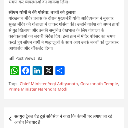
भ्रमण कर व्यवस्थाओं का जायजा लिया।
सीएम योगी ने की गोसेवा, बच्चों को दुलारा
गोरखनाथ मंदिर प्रवास के दौरान मुख्यमंत्री योगी आदित्यनाथ ने बुधवार
सुबह मंदिर की गोशाला में जाकर गोसेवा की। उन्होंने गोवंश को अपने हाथों
से गुड़ खिलाया और उनकी समुचित देखभाल के लिए गोशाला के
कार्यकर्ताओं को जरूरी निर्देश दिए। इसी क्रम में मंदिर परिसर का भ्रमण
करते हुए सीएम योगी ने श्रद्धालुओं के साथ आए उनके बच्चों को दुलारकर
आशीर्वाद और चॉकलेट दिया।
Post Views:
82
W
F
Li
X
S
h
a
n
h
Tags:
Chief Minister Yogi Adityanath
,
Gorakhnath Temple
,
at
c
k
ar
Prime Minister Narendra Modi
s
e
e
e
A
b
dI
Post
p
o
n
सतगुरु ट्रैवल एंड टूर्स सर्विसेज ने कहा कि कंपनी पर लगाए जा रहे
navigation
आरोप निराधार है !
p
o